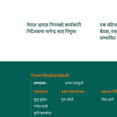
नेपाल आयल निगमको कार्यकारी
एक महिना
निर्देशकमा नागेन्द्र साह नियुक्त
बैठक, यस्
सम्भावित 
Team Khabardabali
सम्पादक :
अन्जन पराजुली
संवाददाता
बजार व्यवस्थापक
प्रबन्धक निर
फुलु भुजेल
पुष्प ओली
गोमा आले
गणेश पाण्डे
कृति सापकोटा