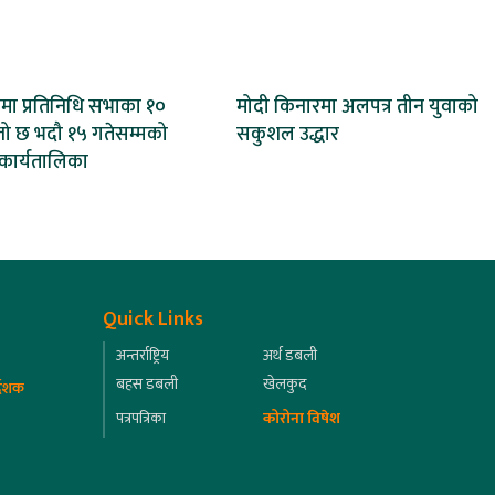
मा प्रतिनिधि सभाका १०
मोदी किनारमा अलपत्र तीन युवाको
तो छ भदौ १५ गतेसम्मको
सकुशल उद्धार
कार्यतालिका
Quick Links
अन्तर्राष्ट्रिय
अर्थ डबली
बहस डबली
खेलकुद
्देशक
पत्रपत्रिका
कोरोना विषेश