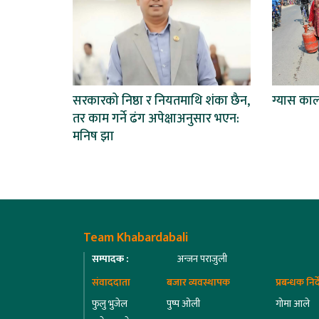
सरकारको निष्ठा र नियतमाथि शंका छैन,
ग्यास का
तर काम गर्ने ढंग अपेक्षाअनुसार भएन:
मनिष झा
Team Khabardabali
सम्पादक :
अन्जन पराजुली
संवाददाता
बजार व्यवस्थापक
प्रबन्धक निर
फुलु भुजेल
पुष्प ओली
गोमा आले