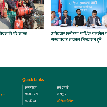
लोबजारी गरे जफत
उम्मेदवार छनोटमा आर्थिक चलखेल ग
रास्वपाबाट तत्काल निष्कासन हुने
Quick Links
अन्तर्राष्ट्रिय
अर्थ डबली
बहस डबली
खेलकुद
्देशक
पत्रपत्रिका
कोरोना विषेश