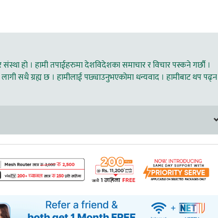
ंस्था हो । हामी तपाईहरुमा देशविदेशका समाचार र विचार पस्कने गर्छौ ।
लागी सधै ग्रह्य छ । हामीलाई पछ्याउनुभएकोमा धन्यवाद । हामीबाट थप पढ्न