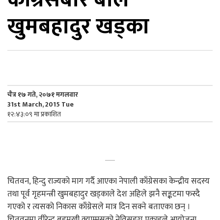
खुमबहादुर खड्का
िकोड
ोना
ेश
चैत्र १७ गते, २०७१ मगलवार
31st March, 2015 Tue
१२:४३:०९ मा प्रकाशित
चितवन, हिन्दु राज्यको माग गर्दै आएका नेपाली काँग्रेसका केन्द्रीय सदस्य
तथा पूर्व गृहमन्त्री खुमबहादुर खड्काले देश अहिले झनै सङ्कटमा फस्दै
गएको र त्यसको निकास काँग्रेसले मात्र दिन सक्ने बताएका छन् ।
चितवनमा वीरेन्द्र बहुमुखी क्याम्पसको नेविसङ्घ एकाइले आयोजना