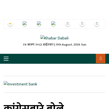
ृष्‍ठ
ाचार
पत्रिका
्राष्ट्रिय
२४ श्रावण २०८३ आईतवार | 9th August, 2026 Sun
स
ली
ली
लकुद
कांग्रेसबारे बोले
ेश