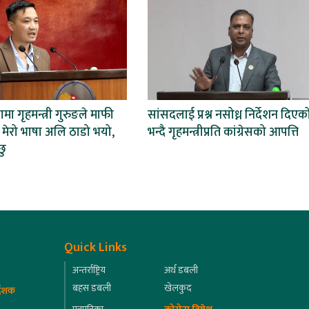
भामा गृहमन्त्री गुरुङले माफी
सांसदलाई प्रश्न नसोध्न निर्देशन दिएक
े– मेरो भाषा अलि ठाडो भयो,
भन्दै गृहमन्त्रीप्रति कांग्रेसको आपत्ति
छु
Quick Links
अन्तर्राष्ट्रिय
अर्थ डबली
बहस डबली
खेलकुद
्देशक