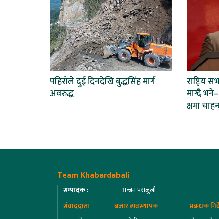
पहिरोले दुई दिनदेखि बुद्धसिंह मार्ग
राष्ट्रिय स
अवरुद्ध
माग्दै भन
क्षमा चाहन्
Team Khabardabali
सम्पादक :
अन्जन पराजुली
संवाददाता
बजार व्यवस्थापक
प्रबन्धक निर