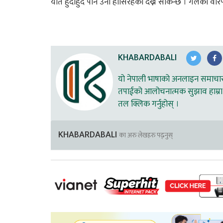
यति हुँदाहुँदै पनि उनी हाँसिरहेको देख्न सकिन्छ । गेलको व
KHABARDABALI
यो नेपाली भाषाको अनलाइन समाचार स
तपाईको आलोचनात्मक सुझाव हाम्रा 
तल क्लिक गर्नुहोस् ।
KHABARDABALI
का अरु लेखहरु पढ्नुस्