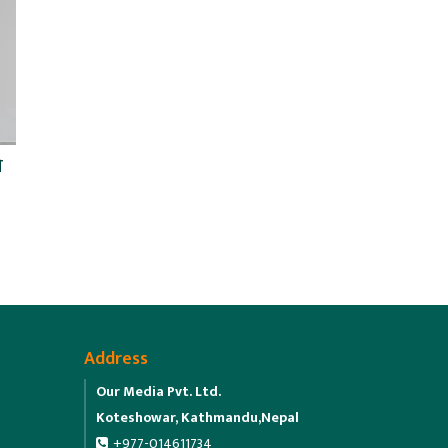
ो
Address
Our Media Pvt. Ltd.
Koteshowar, Kathmandu,Nepal
+977-014611734