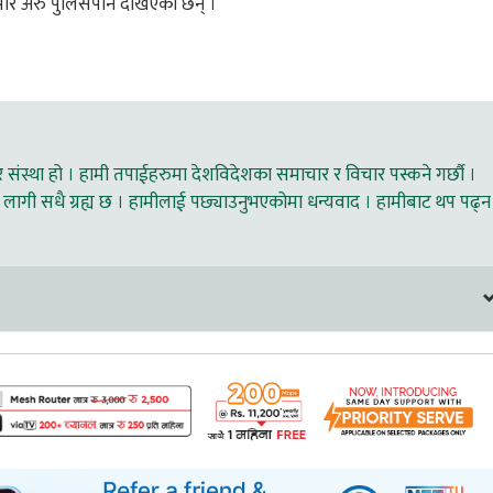
रिपरि अरु पुलिसपनि देखिएका छन् ।
ंस्था हो । हामी तपाईहरुमा देशविदेशका समाचार र विचार पस्कने गर्छौ ।
लागी सधै ग्रह्य छ । हामीलाई पछ्याउनुभएकोमा धन्यवाद । हामीबाट थप पढ्न