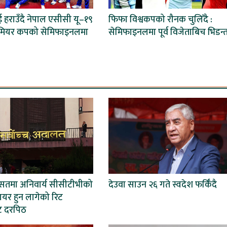
हराउँदै नेपाल एसीसी यू–१९
फिफा विश्वकपको रौनक चुलिँदै :
रिमियर कपको सेमिफाइनलमा
सेमिफाइनलमा पूर्व विजेताबिच भिडन्
रासतमा अनिवार्य सीसीटीभीको
देउवा साउन २६ गते स्वदेश फर्किँदै
दायर हुन लागेको रिट
ाट दरपिठ