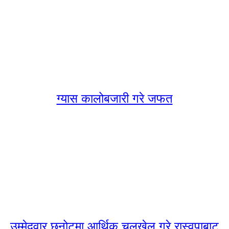
ग्यास कालोबजारी गरे जफत
उम्मेदवार छनोटमा आर्थिक चलखेल गरे रास्वपाबाट