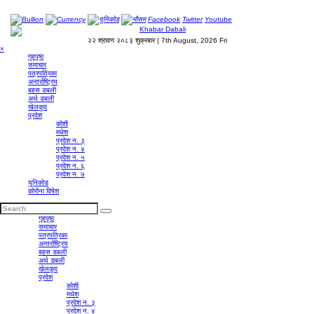
Bullion
Currency
युनिकोड
मौसम
Facebook
Twitter
Youtube
२२ श्रावण २०८३ शुक्रबार | 7th August, 2026 Fri
×
गृहपृष्‍ठ
समाचार
पत्रपत्रिका
अन्तर्राष्ट्रिय
बहस डबली
अर्थ डबली
खेलकुद
प्रदेश
कोशी
मधेश
प्रदेश न. ३
प्रदेश न. ४
प्रदेश न. ५
प्रदेश न. ६
प्रदेश न. ७
युनिकोड
कोरोना विषेश
गृहपृष्‍ठ
समाचार
पत्रपत्रिका
अन्तर्राष्ट्रिय
बहस डबली
अर्थ डबली
खेलकुद
प्रदेश
कोशी
मधेश
प्रदेश न. ३
प्रदेश न. ४