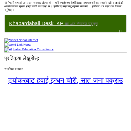
यो नेपाली भाषाको अनलाइन समाचार संस्था हो । हामी तपाईहरुमा देशविदेशका समाचार र विचार पस्कने गर्छौ । तपाईको
आलोचनात्मक सुझाव हाम्रा लागी सधै ग्रह्य छ । हामीलाई पछ्याउनुभएकोमा धन्यवाद । हामीबाट थप पढ्न तल क्लिक
गर्नुहोस् ।
Khabardabali Desk–KP
का अरु लेखहरु पढ्नुस्
प्रतिकृया लेख्नुहोस्:
सम्बन्धित समाचार:
ट्यांकरबाट हवाई इन्धन चोरी, सात जना पक्राउ