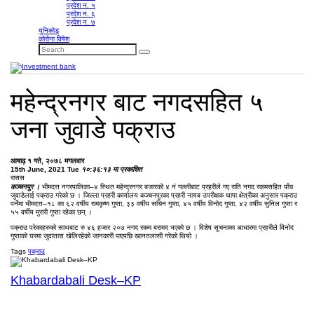
प्रदेश न. ५
प्रदेश न. ६
प्रदेश न. ७
युनिकोड
कोरोना विषेश
महेन्द्रनगर बाट नगदसहित ५
जना जुवाडे पक्राउ
आषाढ़ १ गते, २०७८ मगलवार
15th June, 2021 Tue
१०:३६:१३ मा प्रकाशित
रासस
कञ्चनपुर ।
भीमदत्त नगरपालिका–४ स्थित महेन्द्रनगर बजारको ४ नं गल्लीबाट प्रहरीले गए राति नगद रकमसहित पाँच
जुवाडेलाई पक्राउ गरेको छ । जिल्ला प्रहरी कार्यालय कञ्चनपुरका प्रहरी नायब उपरीक्षक थापा क्षेत्रीका अनुसार पक्राउ
पर्नेमा भीमदत्त–१८ का ६२ वर्षीय रामकृष्ण गुप्ता, ३३ वर्षीय सचिन गुप्ता, ४५ वर्षीय विनोद गुप्ता, ४२ वर्षीय सुनिल गुप्ता र
५५ वर्षीय मुरारी गुप्ता रहेका छन् ।
पक्राउ परेकाहरुको साथबाट रु ४६ हजार २०७ नगद रकम बरामद भएको छ । विशेष सूचनाका आधारमा प्रहरीले विनोद
गुप्ताको घरमा जुवातास खेलिरहेको जानकारी पाएपछि खानतलासी गरेको थियो ।
Tags
पक्राउ
Khabardabali Desk–KP