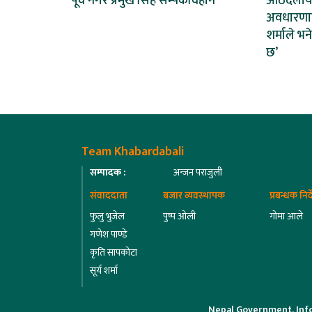
पूर्व नगर प्रमुख सिंह सम्पर्कविहीन
आठदलीय अ
अवधारणापत
शर्माले भन
छ’
Team Khabardabali
सम्पादक :
अन्जन पराजुली
संवाददाता
बजार व्यवस्थापक
प्रबन्धक निर
फुलु भुजेल
पुष्प ओली
गोमा आले
गणेश पाण्डे
कृति सापकोटा
सूर्य शर्मा
Nepal Government, Inf