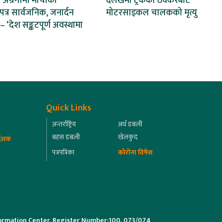
ग्रगामी मोर्चाको
दैलेखमा ट्रकको ठक्करबाट
्र सार्वजनिक, जनार्दन
मोटरसाइकल चालकको मृत्यु
े– ‘देश सङ्कटपूर्ण अवस्थामा
Quick Links
अन्तर्राष्ट्रिय
अर्थ डबली
बहस डबली
खेलकुद
्देशक
पत्रपत्रिका
कोरोना विषेश
ormation Center, Register Number:100, 073/074