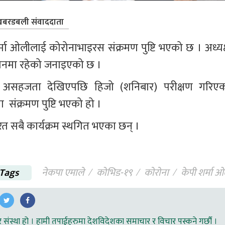
बरडबली संवाददाता
र्मा ओलीलाई कोरोनाभाइरस संक्रमण पुष्टि भएको छ । अध्यक्
नमा रहेको जनाइएको छ । 
ा असहजता देखिएपछि हिजो (शनिबार) परीक्षण गरिएक
 संक्रमण पुष्टि भएको हो । 
रित सबै कार्यक्रम स्थगित भएका छन् ।
Tags
नेकपा एमाले
कोभिड-१९
काेराेना
केपी शर्मा 
ंस्था हो । हामी तपाईहरुमा देशविदेशका समाचार र विचार पस्कने गर्छौ ।