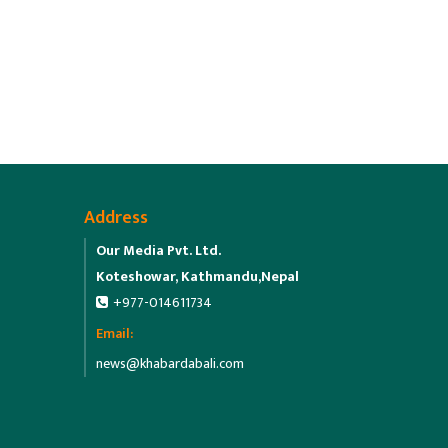
Address
Our Media Pvt. Ltd.
Koteshowar, Kathmandu,Nepal
+977-014611734
Email:
news@khabardabali.com