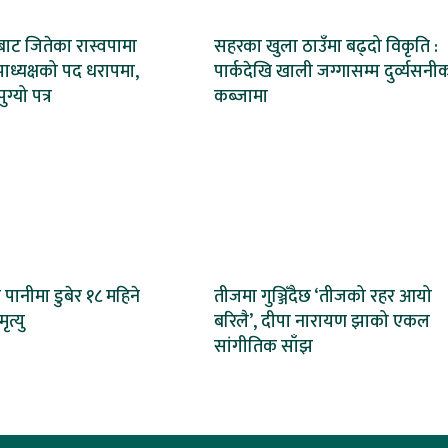
ाट जितेका रास्वपामा
सहरका खुला ठाउँमा बढ्दो विकृति :
ाध्यक्षको पद धरापमा,
पार्कदेखि खाली जग्गासम्म दुर्व्यसनी
्यो पत्र
कब्जामा
 पानीमा डुबेर १८ महिने
तीजमा गुञ्जिँदैछ ‘तीजको रहर आयो
त्यु
बरिलै’, दीपा नारायण झाको एकल
सांगीतिक साँझ