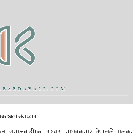
बरडबली संवाददाता
कीकृत समाजवादी)का अध्यक्ष माधवकुमार नेपालले मुलुकम