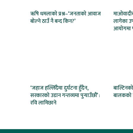
ऋषि धमलाको प्रश्न–‘जनताको आवाज
माओवादीब
बोल्ने ठाउँ नै बन्द किन?’
लागेका उप
आयोगमा पुग
‘जहाज हल्लिँदैमा दुर्घटना हुँदैन,
बाल्टिनको
सरकारको उडान गन्तव्यमा पुर्‍याउँछौं’ :
बालकको मृ
रवि लामिछाने