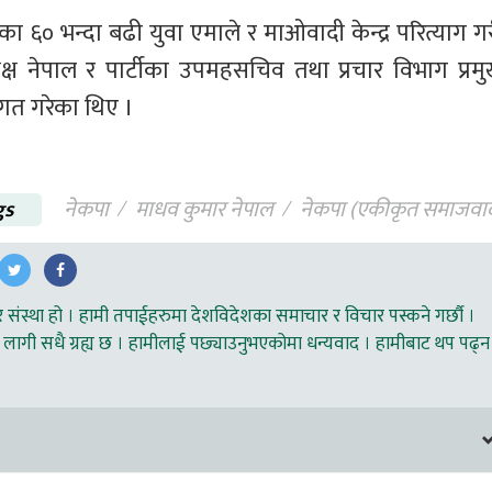
ा ६० भन्दा बढी युवा एमाले र माओवादी केन्द्र परित्याग गर
्यक्ष नेपाल र पार्टीका उपमहसचिव तथा प्रचार विभाग प्रमु
गत गरेका थिए । 
gs
नेकपा
माधव कुमार नेपाल
नेकपा (एकीकृत समाजवाद
ंस्था हो । हामी तपाईहरुमा देशविदेशका समाचार र विचार पस्कने गर्छौ ।
लागी सधै ग्रह्य छ । हामीलाई पछ्याउनुभएकोमा धन्यवाद । हामीबाट थप पढ्न