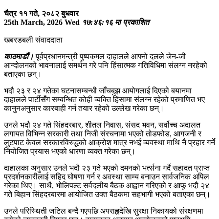
चैत्र ११ गते, २०८२ बुधवार
25th March, 2026 Wed
१७:४६:१६ मा प्रकाशित
खबरडबली संवाददाता
काठमाडौं।
पूर्वप्रधानमन्त्री पुष्पकमल दाहालले आफ्नो दलले जेन-जी
आन्दोलनको भावनालाई समर्थन गरे पनि हिंसात्मक गतिविधिमा संलग्न नरहेको
बताएका छन्।
भदौ २३ र २४ गतेका घटनासम्बन्धी जाँचबुझ आयोगलाई दिएको बयानमा
दाहालले पार्टीसँग सम्बन्धित कोही व्यक्ति हिंसामा संलग्न रहेको प्रमाणित भए
कानुनअनुसार कारबाही गर्न तयार रहेको उल्लेख गरेका छन्।
उनले भदौ २४ गते सिंहदरबार, शीतल निवास, संसद भवन, सर्वोच्च अदालत
लगायत विभिन्न सरकारी तथा निजी संरचनामा भएको तोडफोड, आगजनी र
लुटपाट केवल सरकारविरुद्धको आक्रोश मात्र नभई व्यवस्था माथि नै प्रहार गर्ने
नियोजित प्रयास भएको धारणा व्यक्त गरेका छन्।
दाहालका अनुसार उनले भदौ २३ गते भएको दमनको भर्त्सना गर्दै सहादत प्राप्त
प्रदर्शनकारीलाई सहिद घोषणा गर्न र अवस्था साम्य बनाउन सार्वजनिक अपिल
गरेका थिए। साथै, भोलिपल्ट सर्वदलीय बैठक आह्वान गरिएको र आफू भदौ २४
गते बिहान सिंहदरबारमा आयोजित उक्त बैठकमा सहभागी भएको बताएका छन्।
उनले परिस्थिती जटिल बन्दै गएपछि अपराह्नदेखि सुरक्षा निकायको संरक्षणमा