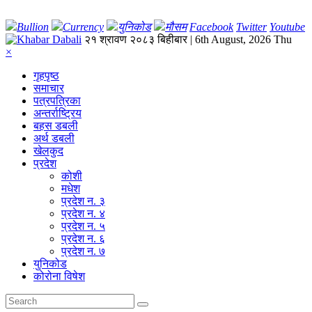
Bullion
Currency
युनिकोड
मौसम
Facebook
Twitter
Youtube
२१ श्रावण २०८३ बिहीबार | 6th August, 2026 Thu
×
गृहपृष्‍ठ
समाचार
पत्रपत्रिका
अन्तर्राष्ट्रिय
बहस डबली
अर्थ डबली
खेलकुद
प्रदेश
कोशी
मधेश
प्रदेश न. ३
प्रदेश न. ४
प्रदेश न. ५
प्रदेश न. ६
प्रदेश न. ७
युनिकोड
कोरोना विषेश