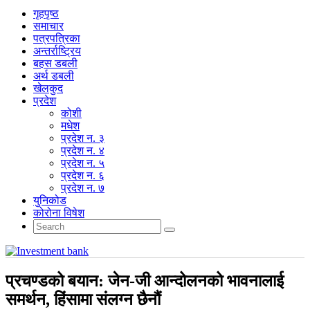
गृहपृष्‍ठ
समाचार
पत्रपत्रिका
अन्तर्राष्ट्रिय
बहस डबली
अर्थ डबली
खेलकुद
प्रदेश
कोशी
मधेश
प्रदेश न. ३
प्रदेश न. ४
प्रदेश न. ५
प्रदेश न. ६
प्रदेश न. ७
युनिकोड
कोरोना विषेश
प्रचण्डको बयान: जेन-जी आन्दोलनको भावनालाई
समर्थन, हिंसामा संलग्न छैनौं