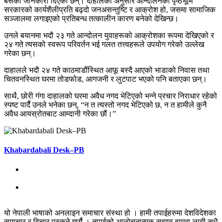
बसेको जानकारी दिएका छन्। दाहालका अनुसार आन्दोलनको पृष्ठभूमि
सरकारको कार्यशैलीप्रति बढ्दो जनअसन्तुष्टि र आक्रोश हो, जसमा सामाजिक
सञ्जालमा लगाइएको प्रतिबन्ध तत्कालीन कारण बनेको देखिन्छ।
उनले बयानमा भदौ २३ गते आन्दोलन युवाहरूको आक्रोशका रूपमा देखिएको र
२४ गते त्यसको स्वरूप परिवर्तन भई गलत तत्त्वहरूले उपयोग गरेको उल्लेख
गरेका छन्।
दाहालले भदौ २४ गते काठमाडौंस्थित आफू बस्दै आएको भाडाको निवास तथा
चितवनस्थित घरमा तोडफोड, आगजनी र लुटपाट भएको पनि बताएका छन्।
साथै, छोरी गंगा दाहालको घरमा अवैध नगद भेटिएको भन्ने प्रचार निराधार रहेको
स्पष्ट पार्दै उनले भनेका छन्, “न त त्यस्तो नगद भेटिएको छ, न त हामीले कुनै
अवैध आयस्रोतबाट आम्दानी गरेका छौं।”
Khabardabali Desk–PB
यो नेपाली भाषाको अनलाइन समाचार संस्था हो । हामी तपाईहरुमा देशविदेशका
समाचार र विचार पस्कने गर्छौ । तपाईको आलोचनात्मक सुझाव हाम्रा लागी सधै