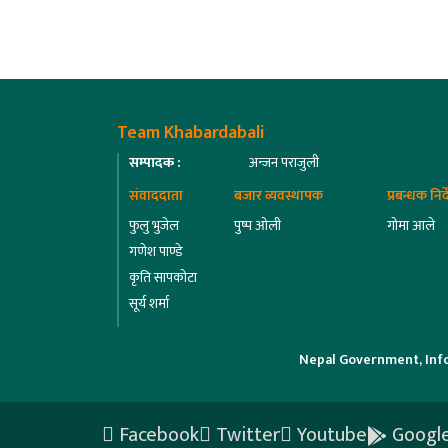
Team Khabardabali
सम्पादक :
अन्जन पराजुली
संवाददाता
बजार व्यवस्थापक
प्रबन्धक निर
फुलु भुजेल
पुष्प ओली
गोमा आले
गणेश पाण्डे
कृति सापकोटा
सूर्य शर्मा
Nepal Government, Inf
Facebook
Twitter
Youtube
Google