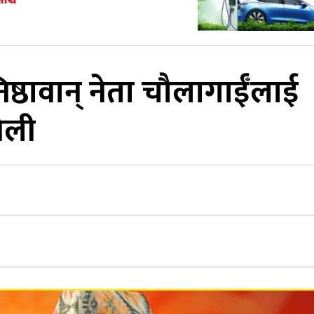
ष्ठावान् नेता चौलागाईँलाई
 ओली