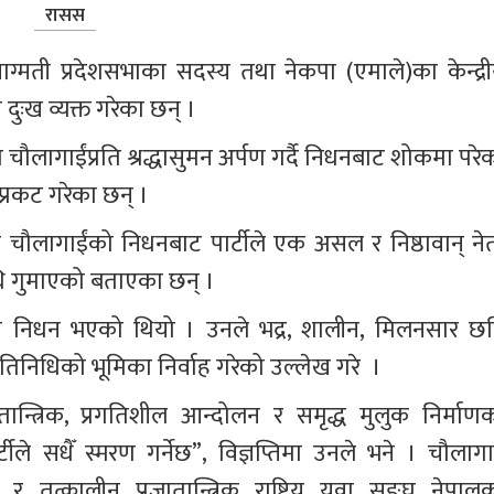
रासस
 वाग्मती प्रदेशसभाका सदस्य तथा नेकपा (एमाले)का केन्द्री
ुःख व्यक्त गरेका छन् । 
 चौलागाईंप्रति श्रद्धासुमन अर्पण गर्दै निधनबाट शोकमा परे
्रकट गरेका छन् । 
ले चौलागाईंको निधनबाट पार्टीले एक असल र निष्ठावान् नेत
ि गुमाएको बताएका छन् ।  
ो निधन भएको थियो । उनले भद्र, शालीन, मिलनसार छव
िनिधिको भूमिका निर्वाह गरेको उल्लेख गरे  । 
्त्रिक, प्रगतिशील आन्दोलन र समृद्ध मुलुक निर्माणक
ले सधैँ स्मरण गर्नेछ”, विज्ञप्तिमा उनले भने । चौलागाई
 तत्कालीन प्रजातान्त्रिक राष्ट्रिय युवा सङ्घ नेपालक