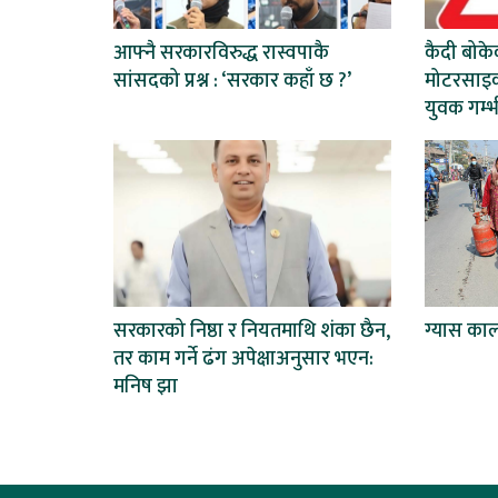
आफ्नै सरकारविरुद्ध रास्वपाकै
कैदी बोकेक
सांसदको प्रश्न : ‘सरकार कहाँ छ ?’
मोटरसाइक
युवक गम्भ
सरकारको निष्ठा र नियतमाथि शंका छैन,
ग्यास का
तर काम गर्ने ढंग अपेक्षाअनुसार भएन:
मनिष झा