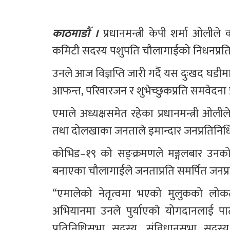
काठमाडौँ । 
प्रधानमन्त्री केपी शर्मा ओलीले
कमिटी सदस्य पशुपति चौलागाईंको निधनप्रति द
उनले आज विज्ञप्ति जारी गर्दै यस दुःखद घडीमा
आफन्त, परिवारजन र शुभेच्छुकप्रति समवेदना प
एमाले अध्यक्षसमेत रहेका प्रधानमन्त्री ओली
तथा दोलखाका जनताले इमान्दार जनप्रतिनिध
कोभिड–१९ को सङ्क्रमणले मङ्गलबार उनक
बनाएका चौलागाईंले जनताप्रति समर्पित जनप्रत
“एमालेको नेतृत्वमा भएको मुलुकको लोकतान
अभियानमा उनले पुर्याएकाे योगदानलाई पार्टी
प्रतिनिधिसभा सदस्य, संविधानसभा सदस्य र