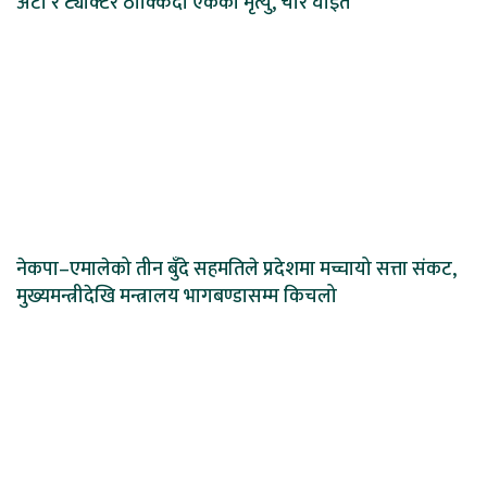
अटो र ट्याक्टर ठोक्किँदा एकको मृत्यु, चार घाइते
नेकपा–एमालेको तीन बुँदे सहमतिले प्रदेशमा मच्चायो सत्ता संकट,
मुख्यमन्त्रीदेखि मन्त्रालय भागबण्डासम्म किचलो