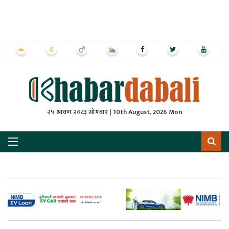
ृष्‍ठ
ाचार
पत्रिका
्राष्ट्रिय
२५ श्रावण २०८३ सोमबार | 10th August, 2026 Mon
स
ली
ली
लकुद
ेश