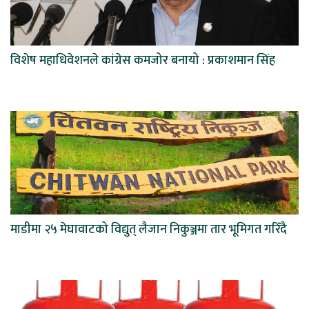
विशेष महाधिवेशनले कांग्रेस कमजोर बनायो : प्रकाशमान सिंह
माडीमा २५ मेघावाटको विद्युत् लैजान निकुञ्जमा तार भूमिगत गरिँदै