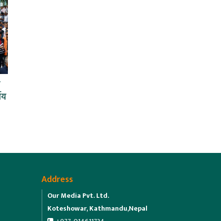
त
णय
Address
Our Media Pvt. Ltd.
Koteshowar, Kathmandu,Nepal