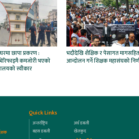
 घरमा छापा प्रकरण :
भदौदेखि शैक्षिक र पेसागत मागसहि
भेरिफाइमै कमजोरी भएको
आन्दोलन गर्ने शिक्षक महासंघको निर्
ख्यालयको स्वीकार
Quick Links
अन्तर्राष्ट्रिय
अर्थ डबली
बहस डबली
खेलकुद
्देशक