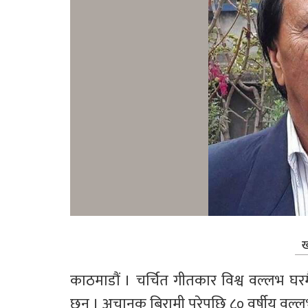
ख
काठमाडौं । चर्चित गीतकार विश्व वल्लभ घरम
छन् । अचानक बिरामी परेपछि ८० वर्षीय वल्ल