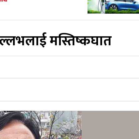
 वल्लभलाई मस्तिष्कघात