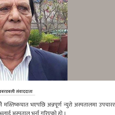
बरडबली संवाददाता
ै मस्तिष्कघात भएपछि अन्नपूर्ण न्युरो अस्पतालमा उपचारर
भलाई अस्पताल भर्ना गरिएको हो ।