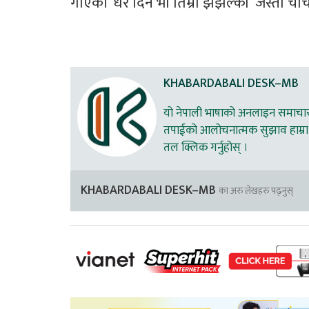
गाएको ‘धेरै दिन भो तिम्रो झझल्को’ जस्ता चर्
KHABARDABALI DESK–MB
यो नेपाली भाषाको अनलाइन समाचार स
तपाईको आलोचनात्मक सुझाव हाम्रा 
तल क्लिक गर्नुहोस् ।
KHABARDABALI DESK–MB
का अरु लेखहरु पढ्नुस्