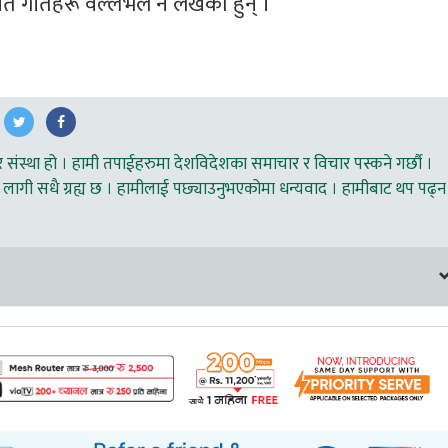
चित गीतहरू वल्लभले नै लेखेका हुन् ।
ंस्था हो । हामी तपाईहरुमा देशविदेशका समाचार र विचार पस्कने गर्छौ ।
लागी सधै ग्रह्य छ । हामीलाई पछ्याउनुभएकोमा धन्यवाद । हामीबाट थप पढ्न