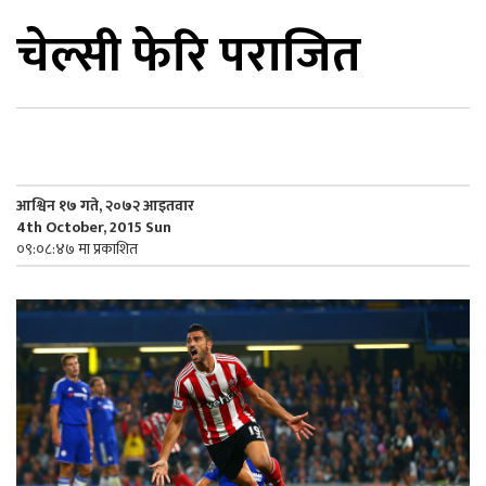
चेल्सी फेरि पराजित
िकोड
ोना
ेश
आश्विन १७ गते, २०७२ आइतवार
4th October, 2015 Sun
०९:०८:४७ मा प्रकाशित