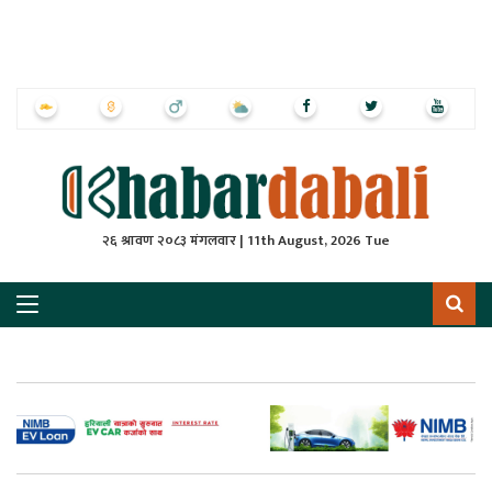
ृष्‍ठ
ाचार
पत्रिका
्राष्ट्रिय
२६ श्रावण २०८३ मंगलवार | 11th August, 2026 Tue
स
ली
ली
लकुद
ेश