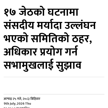
१७ जेठको घटनामा
िकोड
संसदीय मर्यादा उल्लंघन
ोना
ेश
भएको समितिको ठहर,
अधिकार प्रयोग गर्न
सभामुखलाई सुझाव
आषाढ़ २५ गते, २०८३ बिहिवार
9th July, 2026 Thu