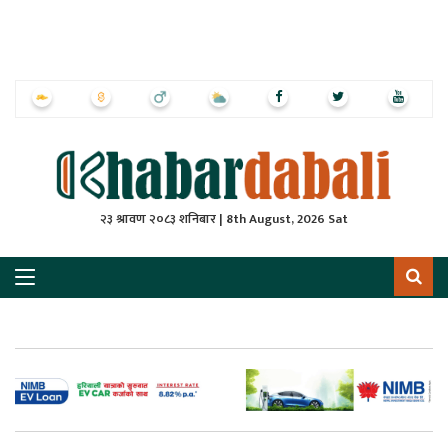
ृष्‍ठ
ाचार
पत्रिका
्राष्ट्रिय
२३ श्रावण २०८३ शनिबार | 8th August, 2026 Sat
स
ली
ली
लकुद
ेश