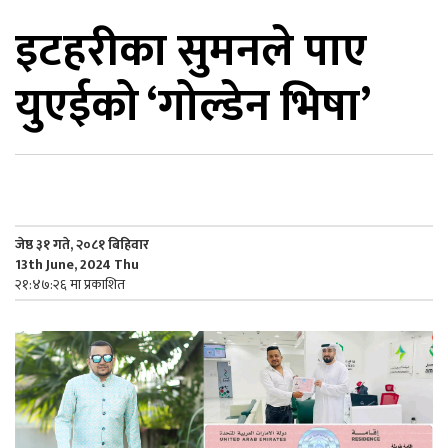
इटहरीका सुमनले पाए
िकोड
युएईको ‘गोल्डेन भिषा’
ोना
ेश
जेष्ठ ३१ गते, २०८१ बिहिवार
13th June, 2024 Thu
२१:४७:२६ मा प्रकाशित