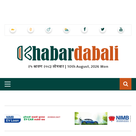
ृष्‍ठ
ाचार
पत्रिका
्राष्ट्रिय
२५ श्रावण २०८३ सोमबार | 10th August, 2026 Mon
स
ली
ली
लकुद
ेश