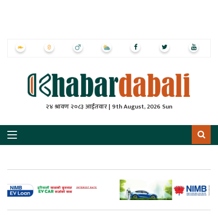
ृष्‍ठ
ाचार
पत्रिका
्राष्ट्रिय
२४ श्रावण २०८३ आईतवार | 9th August, 2026 Sun
स
ली
ली
लकुद
ेश