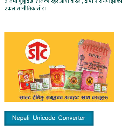
तीजमा गुञ्जिँदैछ ‘तीजको रहर आयो बरिलै’, दीपा नारायण झाको
एकल सांगीतिक साँझ