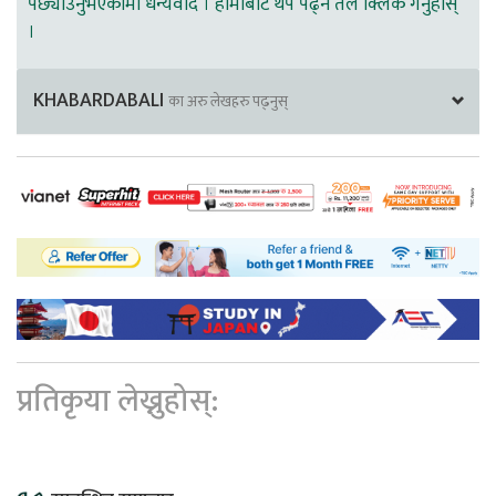
पछ्याउनुभएकोमा धन्यवाद । हामीबाट थप पढ्न तल क्लिक गर्नुहोस्
।
KHABARDABALI
का अरु लेखहरु पढ्नुस्
प्रतिकृया लेख्नुहोस्: