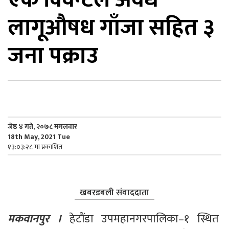
लागूऔषध गाँजा सहित ३
िकोड
जना पक्राउ
ोना
ेश
जेष्ठ ४ गते, २०७८ मगलवार
18th May, 2021 Tue
१३:०३:२८ मा प्रकाशित
खबरडबली संवाददाता
मकवानपुर ।
 हेटौंडा उपमहानगरपालिका–१ स्थित 