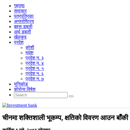
गृहपृष्‍ठ
समाचार
पत्रपत्रिका
अन्तर्राष्ट्रिय
बहस डबली
अर्थ डबली
खेलकुद
प्रदेश
कोशी
मधेश
प्रदेश न. ३
प्रदेश न. ४
प्रदेश न. ५
प्रदेश न. ६
प्रदेश न. ७
युनिकोड
कोरोना विषेश
चीनमा शक्तिशाली भूकम्प, क्षतिको विवरण आउन बाँकी