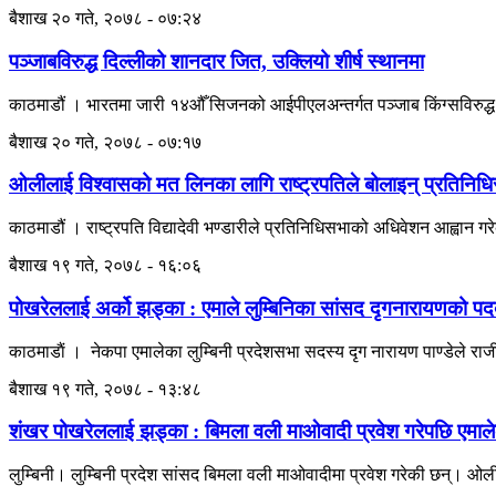
बैशाख २० गते, २०७८ - ०७:२४
पञ्जाबविरुद्ध दिल्लीको शानदार जित, उक्लियो शीर्ष स्थानमा
काठमाडौं । भारतमा जारी १४औँ सिजनको आईपीएलअन्तर्गत पञ्जाब किंग्सविरुद्
बैशाख २० गते, २०७८ - ०७:१७
ओलीलाई विश्वासको मत लिनका लागि राष्ट्रपतिले बोलाइन् प्रतिनिध
काठमाडौं । राष्ट्रपति विद्यादेवी भण्डारीले प्रतिनिधिसभाको अधिवेशन आह्वान ग
बैशाख १९ गते, २०७८ - १६:०६
पोखरेललाई अर्को झड्का : एमाले लुम्बिनिका सांसद दृगनारायणको पद
काठमाडाैं । नेकपा एमालेका लुम्बिनी प्रदेशसभा सदस्य दृग नारायण पाण्डेले रा
बैशाख १९ गते, २०७८ - १३:४८
शंखर पोखरेललाई झड्का : बिमला वली माओवादी प्रवेश गरेपछि एमालेका
लुम्बिनी। लुम्बिनी प्रदेश सांसद बिमला वली माओवादीमा प्रवेश गरेकी छन्। ओल