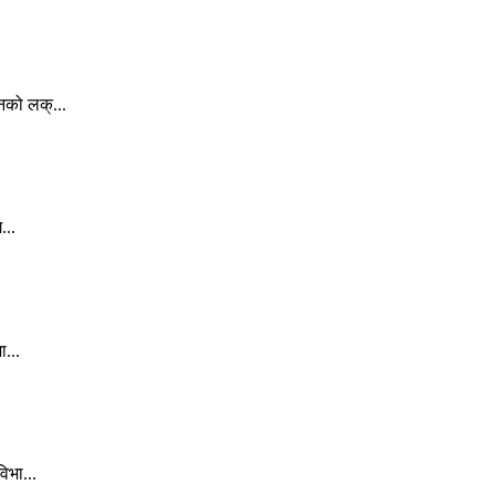
नको लक्...
...
ा...
िभा...