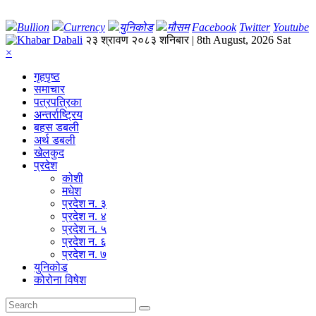
Bullion
Currency
युनिकोड
मौसम
Facebook
Twitter
Youtube
२३ श्रावण २०८३ शनिबार | 8th August, 2026 Sat
×
गृहपृष्‍ठ
समाचार
पत्रपत्रिका
अन्तर्राष्ट्रिय
बहस डबली
अर्थ डबली
खेलकुद
प्रदेश
कोशी
मधेश
प्रदेश न. ३
प्रदेश न. ४
प्रदेश न. ५
प्रदेश न. ६
प्रदेश न. ७
युनिकोड
कोरोना विषेश