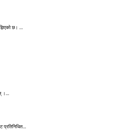
ुझिएको छ। ...
् ।...
 प्रतिनिधित...